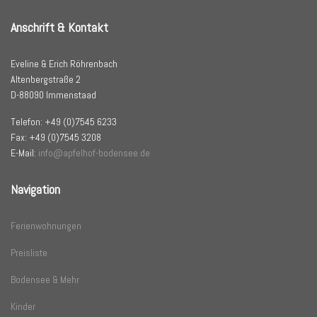
Anschrift & Kontakt
Eveline & Erich Röhrenbach
Altenbergstraße 2
D-88090 Immenstaad
Telefon: +49 (0)7545 6233
Fax: +49 (0)7545 3208
E-Mail:
info@apfelhof-bodensee.de
Navigation
Ferienwohnungen
Preisliste
Bodensee & Mehr
Kinder