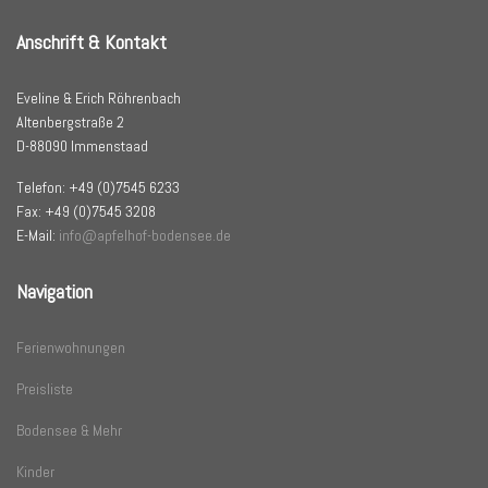
Anschrift & Kontakt
Eveline & Erich Röhrenbach
Altenbergstraße 2
D-88090 Immenstaad
Telefon: +49 (0)7545 6233
Fax: +49 (0)7545 3208
E-Mail:
info@apfelhof-bodensee.de
Navigation
Ferienwohnungen
Preisliste
Bodensee & Mehr
Kinder